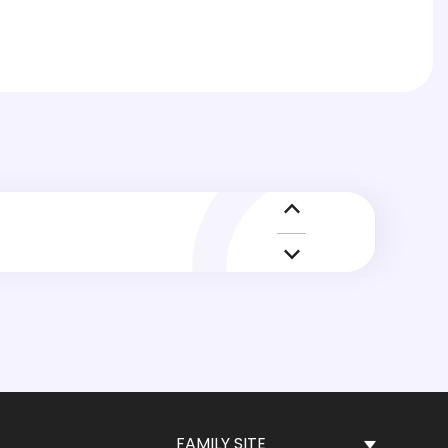
nvAI
1
nvAI