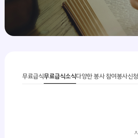
무료급식
무료급식소식
다양한 봉사 참여
봉사신