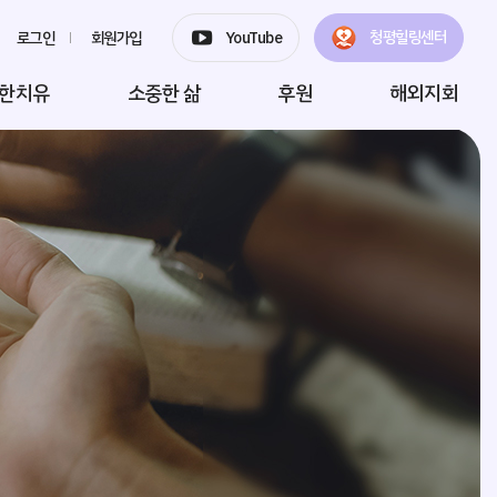
청평힐링센터
로그인
회원가입
YouTube
한치유
소중한 삶
후원
해외지회