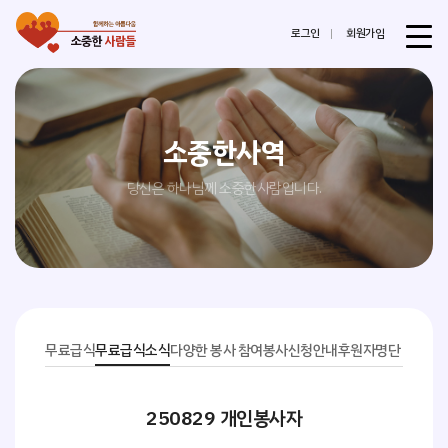
로그인
회원가입
소중한사역
당신은 하나님께 소중한사람입니다.
무료급식
무료급식소식
다양한 봉사 참여
봉사신청안내
후원자명단
250829 개인봉사자